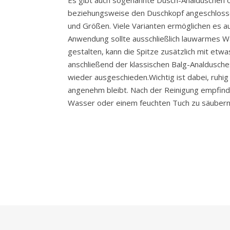
Es gibt auch sogenannte Dusch-Analduschen oder Rektalduschen, die direkt an den Duschschlauch
beziehungsweise den Duschkopf angeschlossen
und Größen. Viele Varianten ermöglichen es a
Anwendung sollte ausschließlich lauwarmes
gestalten, kann die Spitze zusätzlich mit etw
anschließend der klassischen Balg-Analdusch
wieder ausgeschieden.Wichtig ist dabei, ruh
angenehm bleibt. Nach der Reinigung empfind
Wasser oder einem feuchten Tuch zu säubern