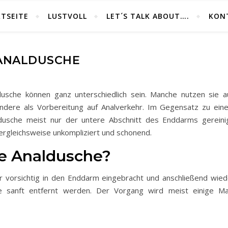
TSEITE
LUSTVOLL
LET´S TALK ABOUT….
KON
ANALDUSCHE
usche können ganz unterschiedlich sein. Manche nutzen sie a
andere als Vorbereitung auf Analverkehr. Im Gegensatz zu ein
ldusche meist nur der untere Abschnitt des Enddarms gereinig
vergleichsweise unkompliziert und schonend.
ne Analdusche?
 vorsichtig in den Enddarm eingebracht und anschließend wied
e sanft entfernt werden. Der Vorgang wird meist einige Ma