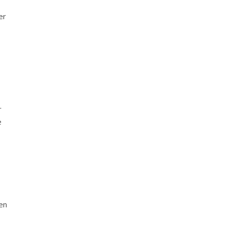
r
e
en