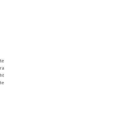
te
ra
ht
te