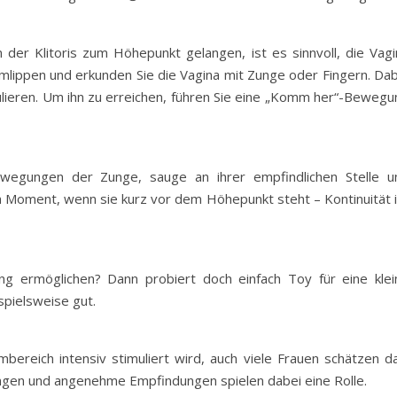
 der Klitoris zum Höhepunkt gelangen, ist es sinnvoll, die Vagi
amlippen und erkunden Sie die Vagina mit Zunge oder Fingern. Dab
ulieren. Um ihn zu erreichen, führen Sie eine „Komm her“-Bewegu
wegungen der Zunge, sauge an ihrer empfindlichen Stelle u
em Moment, wenn sie kurz vor dem Höhepunkt steht – Kontinuität i
ng ermöglichen? Dann probiert doch einfach Toy für eine klei
ispielsweise gut.
bereich intensiv stimuliert wird, auch viele Frauen schätzen da
ngen und angenehme Empfindungen spielen dabei eine Rolle.