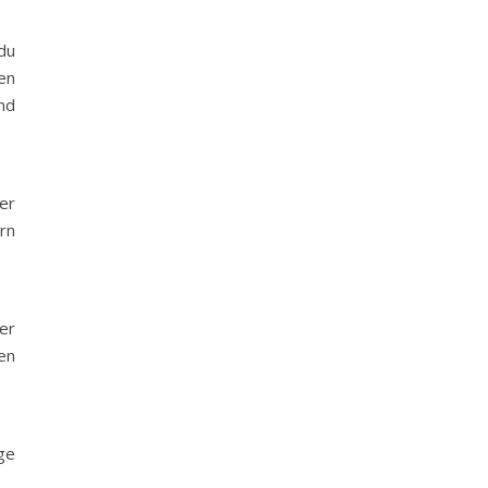
du
en
nd
er
rn
er
en
ge