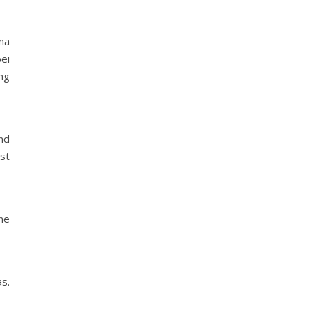
na
ei
ng
nd
st
ne
s.