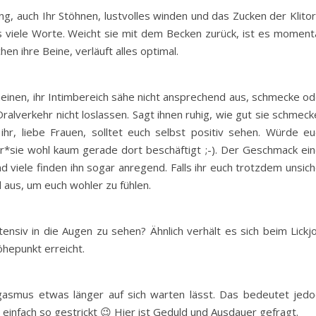
g, auch Ihr Stöhnen, lustvolles winden und das Zucken der Klitor
 viele Worte. Weicht sie mit dem Becken zurück, ist es moment
hen ihre Beine, verläuft alles optimal.
meinen, ihr Intimbereich sähe nicht ansprechend aus, schmecke od
alverkehr nicht loslassen. Sagt ihnen ruhig, wie gut sie schmeck
ihr, liebe Frauen, solltet euch selbst positiv sehen. Würde eu
 er*sie wohl kaum gerade dort beschäftigt ;-). Der Geschmack ein
d viele finden ihn sogar anregend. Falls ihr euch trotzdem unsic
l aus, um euch wohler zu fühlen.
tensiv in die Augen zu sehen? Ähnlich verhält es sich beim Lickj
öhepunkt erreicht.
asmus etwas länger auf sich warten lässt. Das bedeutet jedo
d einfach so gestrickt 😉 Hier ist Geduld und Ausdauer gefragt.