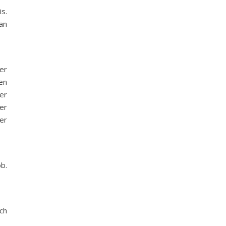
is.
an
er
en
er
er
her
ob.
ch