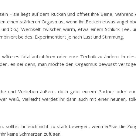
sein – sie liegt auf dem Rücken und öffnet ihre Beine, während 
leben einen stärkeren Orgasmus, wenn ihr Becken etwas angehob
ler und Co.). Wechselt zwischen warm, etwa einem Schluck Tee, u
ombiniert beides. Experimentiert je nach Lust und Stimmung.
wäre es fatal aufzuhören oder eure Technik zu ändern. In dies
rden, es sei denn, man möchte den Orgasmus bewusst verzöge
nsche und Vorlieben äußern, doch gebt eurem Partner oder eur
er weiß, vielleicht werdet ihr dann auch mit einer neunen, toll
en, solltet ihr euch nicht zu stark bewegen, wenn er*sie die Zun
m*ihr keine Schmerzen zufügen.