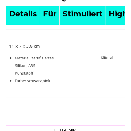
Details
Für
Stimuliert
Highl
11 x 7 x 3,8 cm
Klitoral
Material: zertifiziertes
Silikon, ABS-
Kunststoff
Farbe: schwarz,pink
FOLGE MIR: